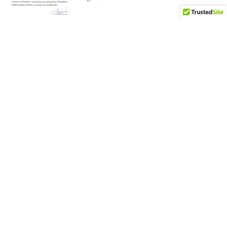
दून को जाम से निजात के लिए बन रही ग्रीनफील्ड बाईपास
परियोजना जल्द पूरी होगी
August 6, 2026
कांग्रेस ने मुख्य निर्वाचन अधिकारी को सौंपा ज्ञापन
August 6, 2026
तीलू रौतेली पुरस्कार के लिए 13 वीरांगनाओं का चयन-
रेखा आर्या
August 6, 2026
Load more