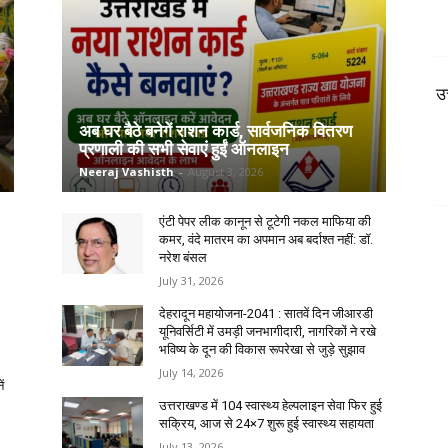
उ
अब घर बैठे बनेगें राशन कार्ड, सार्वजनिक वितरण
प्रणाली की सभी सेवाएं हुईं ऑनलाइन
Neeraj Vashisth
-
August 3, 2026
एंटी पेपर लीक कानून से टूटेगी नकल माफिया की
कमर, वंदे मातरम का अपमान अब बर्दाश्त नहीं: डॉ.
नरेश बंसल
July 31, 2026
देहरादून महायोजना-2041 : सातवें दिन जीआरडी
यूनिवर्सिटी में उमड़ी जनभागीदारी, नागरिकों ने रखे
भविष्य के दून की विकास रूपरेखा से जुड़े सुझाव
July 14, 2026
ं
उत्तराखण्ड में 104 स्वास्थ्य हेल्पलाइन सेवा फिर हुई
सक्रिय, आज से 24×7 शुरू हुई स्वास्थ्य सहायता
July 13, 2026