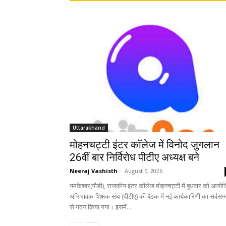
Uttarakhand
मोहनचट्टी इंटर कॉलेज में विनोद जुगलान
26वीं बार निर्विरोध पीटीए अध्यक्ष बने
Neeraj Vashisth
-
August 5, 2026
यमकेश्वर(पौड़ी), राजकीय इंटर कॉलेज मोहनचट्टी में बुधवार को आयो
अभिभावक-शिक्षक संघ (पीटीए) की बैठक में नई कार्यकारिणी का सर्वसम्
से गठन किया गया। इसमें...