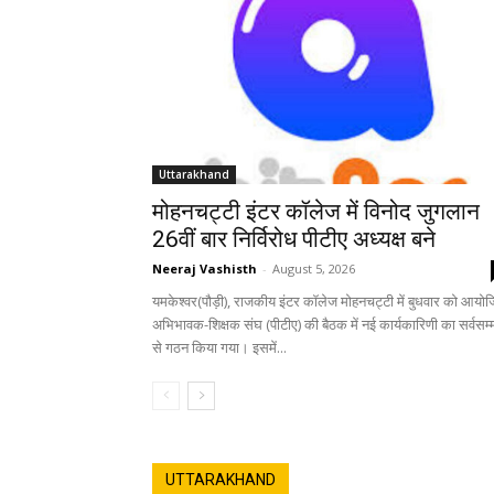
Uttarakhand
मोहनचट्टी इंटर कॉलेज में विनोद जुगलान
26वीं बार निर्विरोध पीटीए अध्यक्ष बने
Neeraj Vashisth
-
August 5, 2026
यमकेश्वर(पौड़ी), राजकीय इंटर कॉलेज मोहनचट्टी में बुधवार को आयो
अभिभावक-शिक्षक संघ (पीटीए) की बैठक में नई कार्यकारिणी का सर्वसम्
से गठन किया गया। इसमें...
UTTARAKHAND