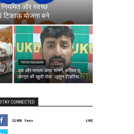
े नियमित और स्वच्छ
वं टिकाऊ योजना बने
TRENDING NOW
ं
संद
एक और मामला आया सामने, कथित भू-
कानून की खुली पोल : लूशुन टोडरिया
STAY CONNECTED
22,905
Fans
LIKE