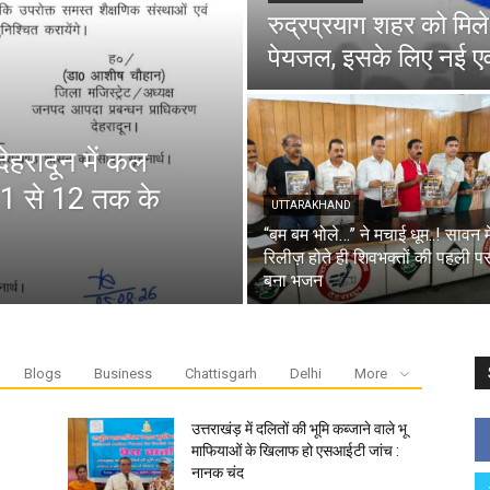
रुद्रप्रयाग शहर को मिल
पेयजल, इसके लिए नई ए
ेहरादून में कल
ा 1 से 12 तक के
UTTARAKHAND
“बम बम भोले…” ने मचाई धूम..! सावन मे
रिलीज़ होते ही शिवभक्तों की पहली प
बना भजन
Blogs
Business
Chattisgarh
Delhi
More
उत्तराखंड़ में दलितों की भूमि कब्जाने वाले भू
माफियाओं के खिलाफ हो एसआईटी जांच :
नानक चंद