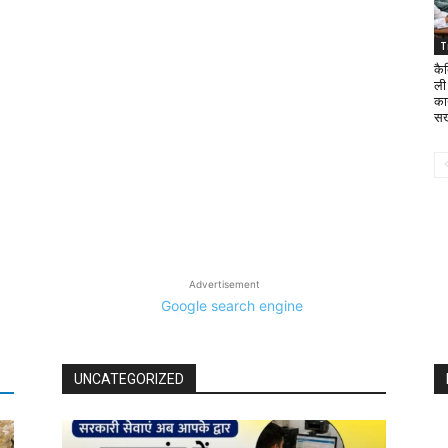
T
कैब
ली
कार
सख्
Advertisement
UNCATEGORIZED