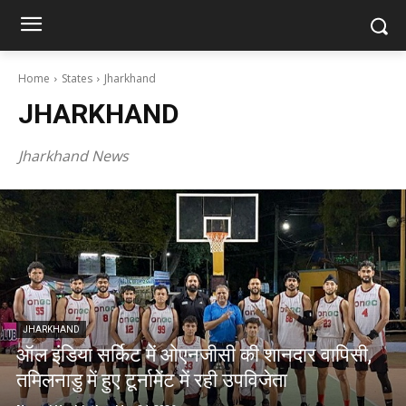
Home
States
Jharkhand
JHARKHAND
Jharkhand News
JHARKHAND
ऑल इंडिया सर्किट में ओएनजीसी की शानदार वापिसी,
तमिलनाडु में हुए टूर्नामेंट में रही उपविजेता