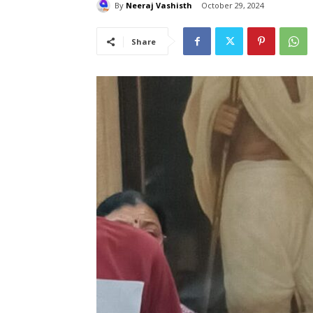
By
Neeraj Vashisth
October 29, 2024
Share