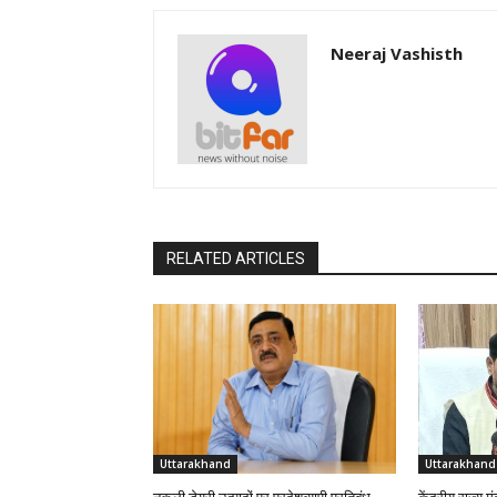
Neeraj Vashisth
RELATED ARTICLES
Uttarakhand
Uttarakhand