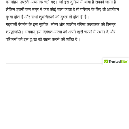
मनमोहन उप्रेती अचानक चले गए। जो इस दुनिया में आया है सबको जाना है
लेकिन इतनी कम उम्र में जब कोई चला जाता है तो परिवार के लिए तो आजीवन
दुःख होता है और सभी शुभचिंतकों को दुःख तो होता ही है।
गढ़वाली रंगमंच के इस सुशील, सौम्य और शालीन बरिष्ठ कलाकार को विनम्र
श्रद्धांजलि। भगवान् इस दिवंगत आत्मा को अपने श्री चरणों में स्थान दें और
परिजनों को इस दुःख को सहन करने की शक्ति दें।
Previous article
Next article
‘रैबार-7: ब्रांड उत्तराखंड’ कार्यक्रम
ध्वज वंदन के साथ शताब्दी समारोह का
का दिल्ली में हुआ आयोजन
भव्य शुभारंभ माताजी का जीवन त्याग,
तप और साधना की अनुपम गाथा:
पुष्कर सिंह धामी